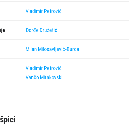
Vladimir Petrović
ije
Ðorđe Družetić
Milan Milosavljević-Burda
Vladimir Petrović
Vančo Mirakovski
špici