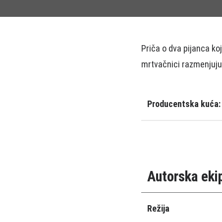
Priča o dva pijanca koj
mrtvačnici razmenjujuć
Producentska kuća:
Autorska eki
Režija