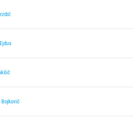
ezdić
 Ejdus
akšić
 Bojković