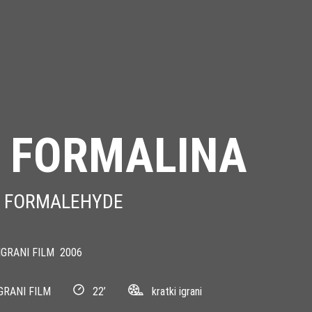
S FORMALINA
F FORMALEHYDE
GRANI FILM
2006
GRANI FILM
22’
kratki igrani