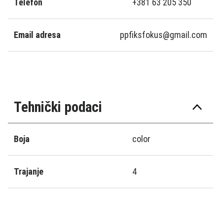
Telefon
+381 63 205 350
Email adresa
ppfiksfokus@gmail.com
Tehnički podaci
Boja
color
Trajanje
4