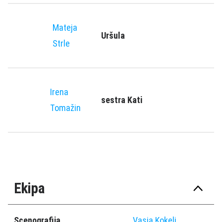
Mateja
Uršula
Strle
Irena
sestra Kati
Tomažin
Ekipa
Scenografija
Vasja Kokelj