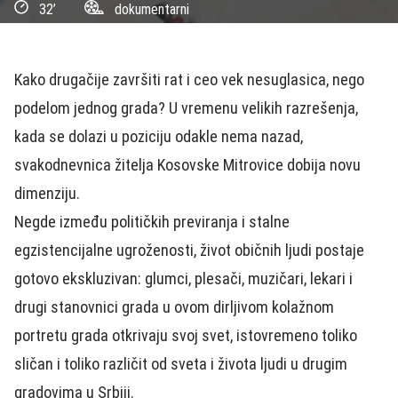
32’
dokumentarni
Kako drugačije završiti rat i ceo vek nesuglasica, nego
podelom jednog grada? U vremenu velikih razrešenja,
kada se dolazi u poziciju odakle nema nazad,
svakodnevnica žitelja Kosovske Mitrovice dobija novu
dimenziju.
Negde između političkih previranja i stalne
egzistencijalne ugroženosti, život običnih ljudi postaje
gotovo ekskluzivan: glumci, plesači, muzičari, lekari i
drugi stanovnici grada u ovom dirljivom kolažnom
portretu grada otkrivaju svoj svet, istovremeno toliko
sličan i toliko različit od sveta i života ljudi u drugim
gradovima u Srbiji.