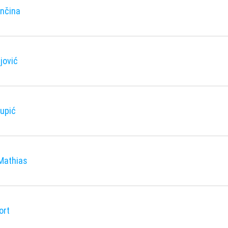
enčina
ajović
upić
Mathias
ort