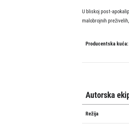
U bliskoj post-apokali
malobrojnih preživelih,
Producentska kuća:
Autorska eki
Režija