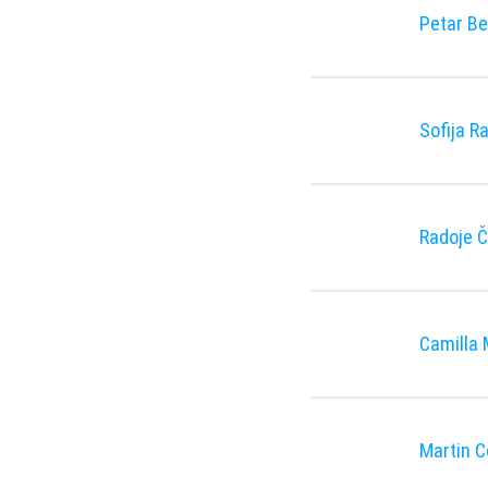
Petar B
Sofija R
Radoje Č
Camilla 
Martin C