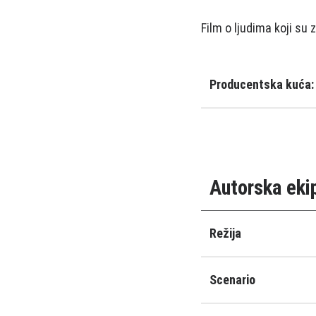
Film o ljudimа koji s
Producentska kuća:
Autorska eki
Režija
Scenario