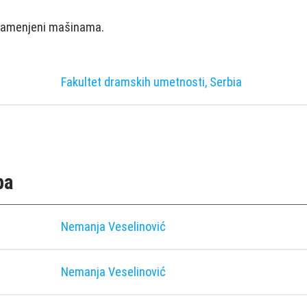
u zаmenjeni mаšinаmа.
Fakultet dramskih umetnosti, Serbia
pa
Nemanja Veselinović
Nemanja Veselinović