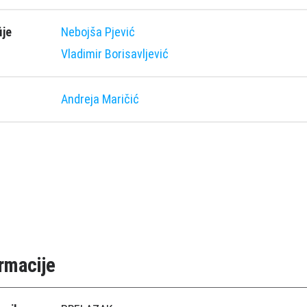
ije
Nebojša Pjević
Vladimir Borisavljević
Andreja Maričić
rmacije