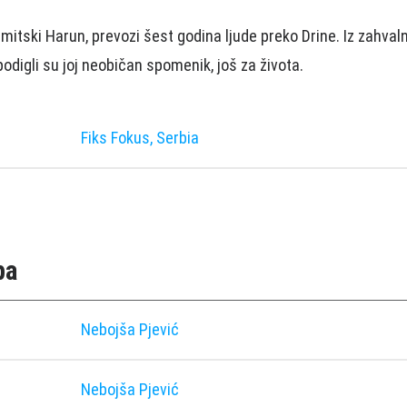
 mitski Harun, prevozi šest godina ljude preko Drine. Iz zahvaln
podigli su joj neobičan spomenik, još za života.
Fiks Fokus, Serbia
pa
Nebojša Pjević
Nebojša Pjević