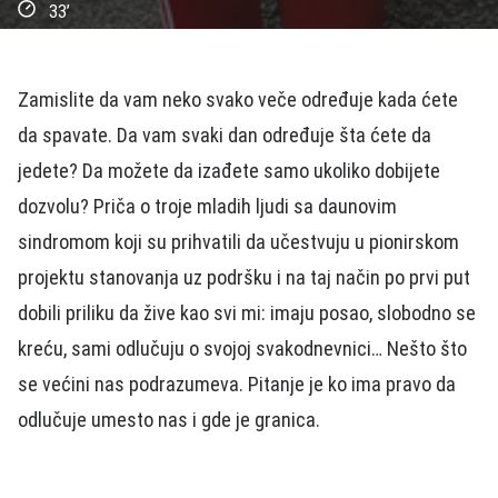
33’
Zamislite da vam neko svako veče određuje kada ćete
da spavate. Da vam svaki dan određuje šta ćete da
jedete? Da možete da izađete samo ukoliko dobijete
dozvolu? Priča o troje mladih ljudi sa daunovim
sindromom koji su prihvatili da učestvuju u pionirskom
projektu stanovanja uz podršku i na taj način po prvi put
dobili priliku da žive kao svi mi: imaju posao, slobodno se
kreću, sami odlučuju o svojoj svakodnevnici… Nešto što
se većini nas podrazumeva. Pitanje je ko ima pravo da
odlučuje umesto nas i gde je granica.