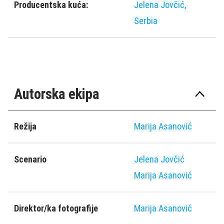
Producentska kuća:
Jelena Jovčić,
Serbia
Autorska ekipa
Režija
Marija Asanović
Scenario
Jelena Jovčić
Marija Asanović
Direktor/ka fotografije
Marija Asanović