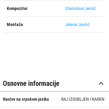
Kompozitor
Stanislava Jevtić
Montaža
Jelena Jovčić
Osnovne informacije
Naslov na srpskom jeziku
RAJ IZGUBLJEN I NAÐEN