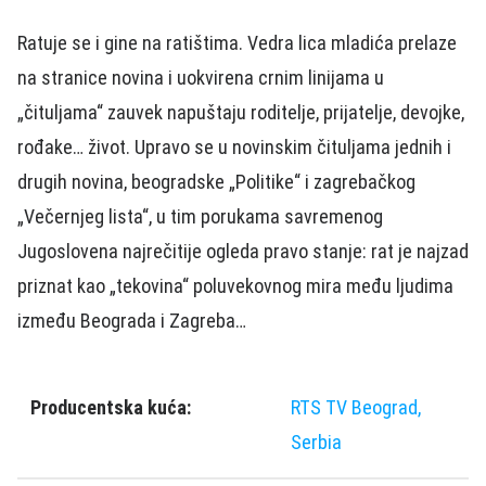
Ratuje se i gine na ratištima. Vedra lica mladića prelaze
na stranice novina i uokvirena crnim linijama u
„čituljama“ zauvek napuštaju roditelje, prijatelje, devojke,
rođake… život. Upravo se u novinskim čituljama jednih i
drugih novina, beogradske „Politike“ i zagrebačkog
„Večernjeg lista“, u tim porukama savremenog
Jugoslovena najrečitije ogleda pravo stanje: rat je najzad
priznat kao „tekovina“ poluvekovnog mira među ljudima
između Beograda i Zagreba…
Producentska kuća:
RTS TV Beograd,
Serbia