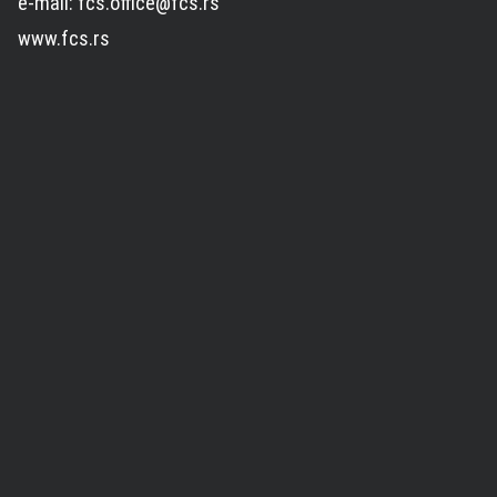
e-mail: fcs.office@fcs.rs
www.fcs.rs