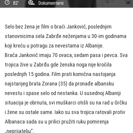
82’
Dokumentarni
Selo bez žena je film o braći Janković, poslednjim
stanovnicima sela Zabrđe neženjama u 30-im godinama
koji kreću u potragu za nevestama iz Albanije.
Braća Janković imaju 70 ovaca, sedam pasa i pevca. Sva
trojica žive u Zabrđu gde ženska noga nije kročila
poslednjih 15 godina. Film prati komična nastojanja
najstarijeg brata Zorana (35) da pronađe albansku
nevestu i spase selo od nestanka. U susednoj Albaniji
situacija je obrnuta, svi muškarci otišli su na rad u Grčku
i žene su ostale same. Iako su sva trojica ratovali protiv
Albanaca sada su u prilici pružiti ruku pomirenja
„neprijatelju“.