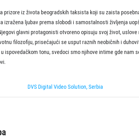
 prizore iz života beogradskih taksista koji su zaista posebna 
a izražena ljubav prema slobodi i samostalnosti življenja uopš
jegovi glavni protagonisti otvoreno opisuju svoj život, uslove r
tnu filozofiju, prisećajući se usput raznih neobičnih i duhovit
u ispovedačkom tonu, svedoci smo njihove intime gde nam se 
vi.
DVS Digital Video Solution, Serbia
pa