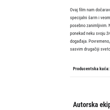
Ovaj film nam dočarava
specijalni šarm i veom
posebno zanimljivim. N
ponekad neku svoju živo
događaja. Povremeno, 
sasvim drugačiji sveto
Producentska kuća:
Autorska eki