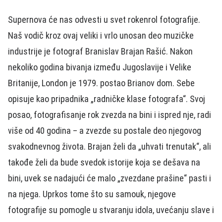
Supernova će nas odvesti u svet rokenrol fotografije.
Naš vodič kroz ovaj veliki i vrlo unosan deo muzičke
industrije je fotograf Branislav Brajan Rašić. Nakon
nekoliko godina bivanja između Jugoslavije i Velike
Britanije, London je 1979. postao Brianov dom. Sebe
opisuje kao pripadnika „radničke klase fotografa“. Svoj
posao, fotografisanje rok zvezda na bini i ispred nje, radi
više od 40 godina – a zvezde su postale deo njegovog
svakodnevnog života. Brajan želi da „uhvati trenutak“, ali
takođe želi da bude svedok istorije koja se dešava na
bini, uvek se nadajući će malo „zvezdane prašine“ pasti i
na njega. Uprkos tome što su samouk, njegove
fotografije su pomogle u stvaranju idola, uvećanju slave i