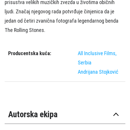
prisustva velikih muzičkih zvezda u životima običnih
ljudi. Značaj njegovog rada potvrđuje činjenica da je
jedan od četiri zvanična fotografa legendarnog benda
The Rolling Stones.
Producentska kuća:
All Inclusive Films,
Serbia
Andrijana Stojković
Autorska ekipa