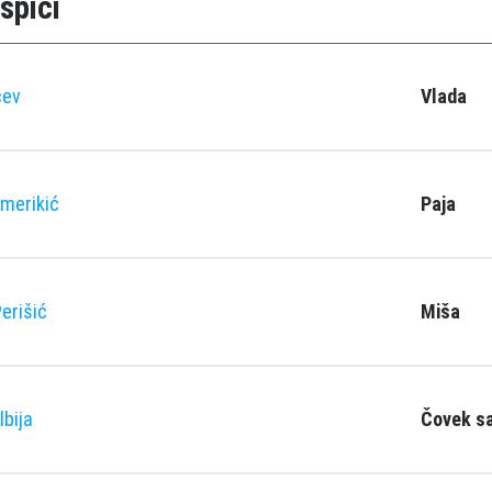
špici
čev
Vlada
merikić
Paja
erišić
Miša
lbija
Čovek s