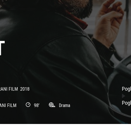
T
Pogl
ANI FILM
2018
Pogl
ANI FILM
98’
Drama