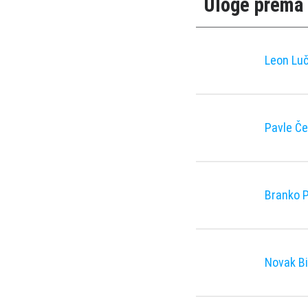
Uloge prema 
Leon Lu
Pavle Če
Branko P
Novak Bi