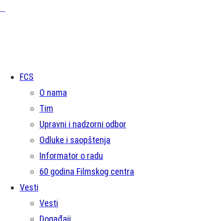
FCS
O nama
Tim
Upravni i nadzorni odbor
Odluke i saopštenja
Informator o radu
60 godina Filmskog centra
Vesti
Vesti
Događaji