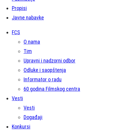
Propisi
Javne nabavke
FCS
O nama
Tim
Upravni i nadzorni odbor
Odluke i saopštenja
Informator o radu
60 godina Filmskog centra
Vesti
Vesti
Događaji
Konkursi