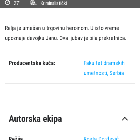
27’
Kriminalistički
Relja je umešan u trgovinu heroinom. U isto vreme
upoznaje devojku Janu. Ova ljubav je bila prekretnica.
Producentska kuća:
Fakultet dramskih
umetnosti, Serbia
Autorska ekipa
Režija
Kosta Ðorđević