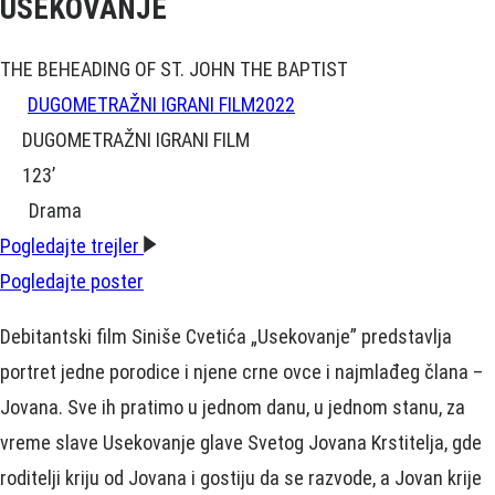
USEKOVANJE
THE BEHEADING OF ST. JOHN THE BAPTIST
DUGOMETRAŽNI IGRANI FILM
2022
DUGOMETRAŽNI IGRANI FILM
123’
Drama
Pogledajte trejler
Pogledajte poster
Debitantski film Siniše Cvetića „Usekovanje” predstavlja
portret jedne porodice i njene crne ovce i najmlađeg člana –
Jovana. Sve ih pratimo u jednom danu, u jednom stanu, za
vreme slave Usekovanje glave Svetog Jovana Krstitelja, gde
roditelji kriju od Jovana i gostiju da se razvode, a Jovan krije