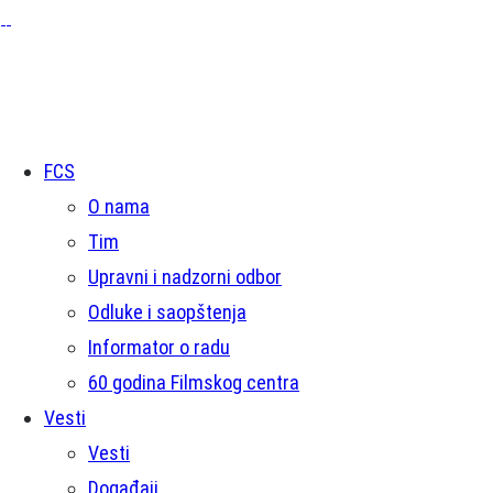
FCS
O nama
Tim
Upravni i nadzorni odbor
Odluke i saopštenja
Informator o radu
60 godina Filmskog centra
Vesti
Vesti
Događaji