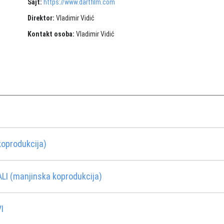
Sajt:
https://www.dartfilm.com
Direktor:
Vladimir Vidić
Kontakt osoba:
Vladimir Vidić
oprodukcija)
LI (manjinska koprodukcija)
I