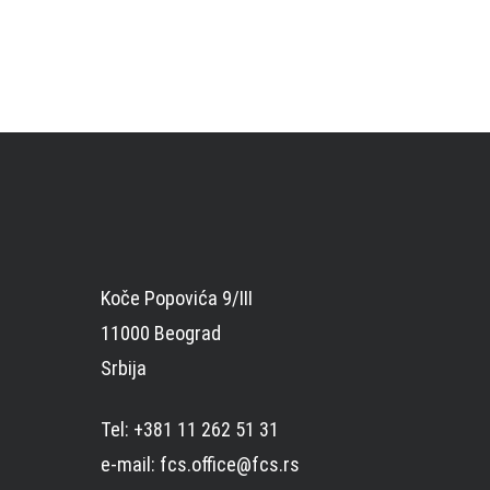
Koče Popovića 9/III
11000 Beograd
Srbija
Tel: +381 11 262 51 31
e-mail: fcs.office@fcs.rs