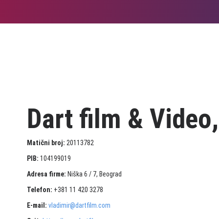
Dart film & Video
Matični broj:
20113782
PIB:
104199019
Adresa firme:
Niška 6 / 7, Beograd
Telefon:
+381 11 420 3278
E-mail:
vladimir@dartfilm.com