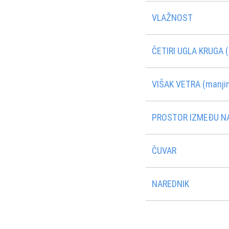
VLAŽNOST
ČETIRI UGLA KRUGA (
VIŠAK VETRA (manjin
PROSTOR IZMEÐU N
ČUVAR
NAREDNIK