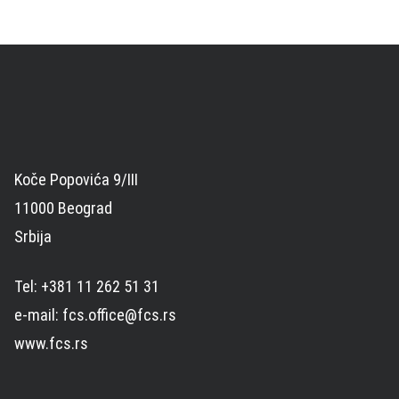
Koče Popovića 9/III
11000 Beograd
Srbija
Tel: +381 11 262 51 31
e-mail: fcs.office@fcs.rs
www.fcs.rs