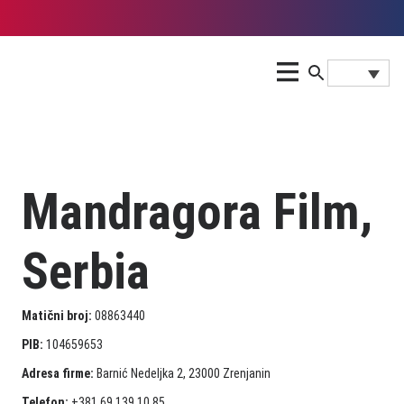
Mandragora Film,
Serbia
Matični broj:
08863440
PIB:
104659653
Adresa firme:
Barnić Nedeljka 2, 23000 Zrenjanin
Telefon:
+381 69 139 10 85