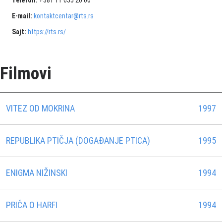
Telefon:
+381 11 655 20 00
E-mail:
kontaktcentar@rts.rs
Sajt:
https://rts.rs/
Filmovi
VITEZ OD MOKRINA
1997
REPUBLIKA PTIČJA (DOGAÐANJE PTICA)
1995
ENIGMA NIŽINSKI
1994
PRIČA O HARFI
1994