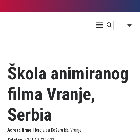
Škola animiranog
filma Vranje,
Serbia
Adresa firme:
Heroja sa Košara bb, Vranje