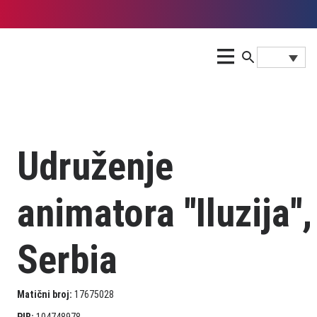
Udruženje
animatora ''Iluzija'',
Serbia
Matični broj:
17675028