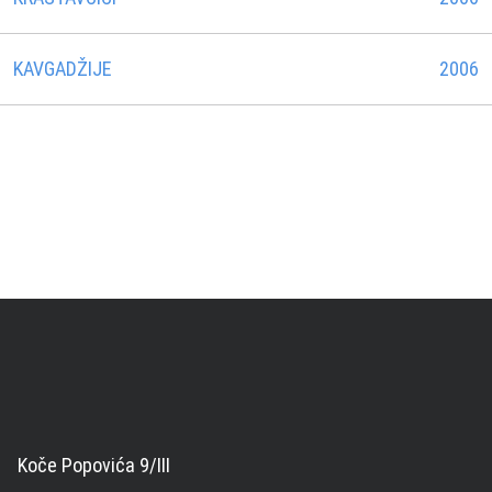
KAVGADŽIJE
2006
Koče Popovića 9/III