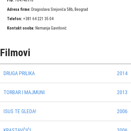
PIB:
104748978
Adresa firme:
Dragoslava Srejovića 58b, Beograd
Telefon:
+381 64 221 35 04
Kontakt osoba:
Nemanja Gavrilović
Filmovi
DRUGA PRILIKA
2014
TORBAR I MAJMUNI
2013
ISUS TE GLEDA!
2006
KRASTAVČIĆI
2006