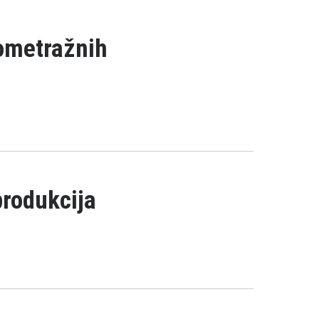
kometražnih
produkcija