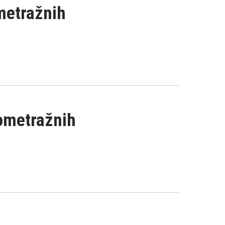
metražnih
kometražnih