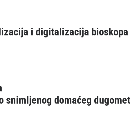
izaciјa i digitalizaciјa bioskopa
a
o snimljenog domaćeg dugomet