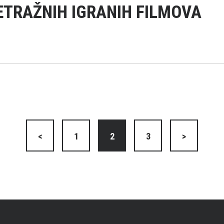
TRAŽNIH IGRANIH FILMOVA
<
1
2
3
>