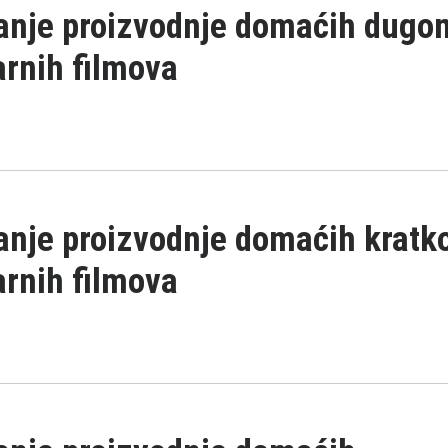
ranje proizvodnje domaćih dugo
rnih filmova
anje proizvodnje domaćih krat
rnih filmova