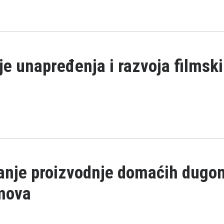
je unapređenja i razvoja filmsk
ranje proizvodnje domaćih dugo
lmova