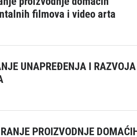
anje proizvodnje domaćih
talnih filmova i video arta
ANJE UNAPREĐENJA I RAZVOJA
A
IRANJE PROIZVODNJE DOMAĆI