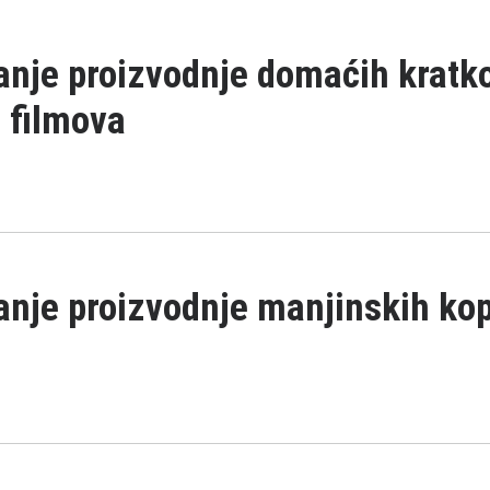
anje proizvodnje domaćih krat
 filmova
anje proizvodnje manjinskih ko