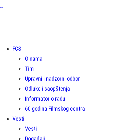
FCS
O nama
Tim
Upravni i nadzorni odbor
Odluke i saopštenja
Informator o radu
60 godina Filmskog centra
Vesti
Vesti
Događaji