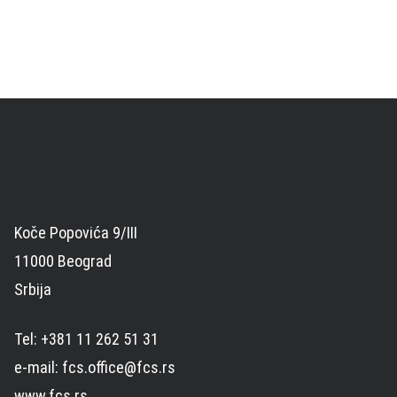
Koče Popovića 9/III
11000 Beograd
Srbija
Tel: +381 11 262 51 31
e-mail: fcs.office@fcs.rs
www.fcs.rs