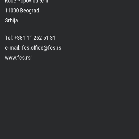
Koče Popovića 9/III
11000 Beograd
Srbija
Tel: +381 11 262 51 31
e-mail: fcs.office@fcs.rs
www.fcs.rs