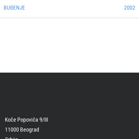
BUÐENJE
2002
Koče Popovića 9/III
11000 Beograd