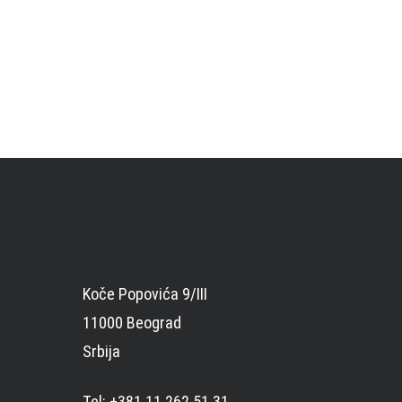
Koče Popovića 9/III
11000 Beograd
Srbija
Tel: +381 11 262 51 31