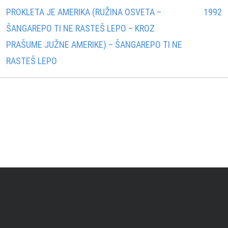
PROKLETA JE AMERIKA (RUŽINA OSVETA –
1992
ŠANGAREPO TI NE RASTEŠ LEPO – KROZ
PRAŠUME JUŽNE AMERIKE) – ŠANGAREPO TI NE
RASTEŠ LEPO