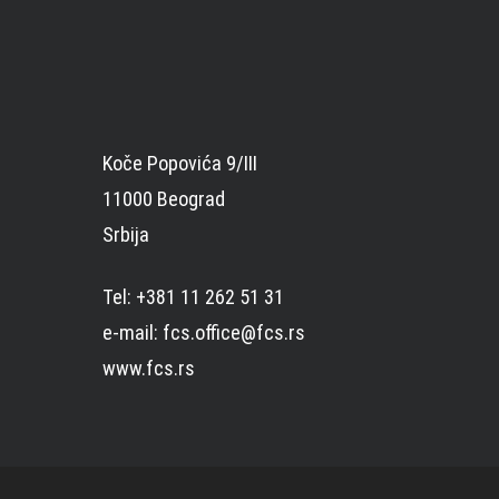
Koče Popovića 9/III
11000 Beograd
Srbija
Tel: +381 11 262 51 31
e-mail: fcs.office@fcs.rs
www.fcs.rs