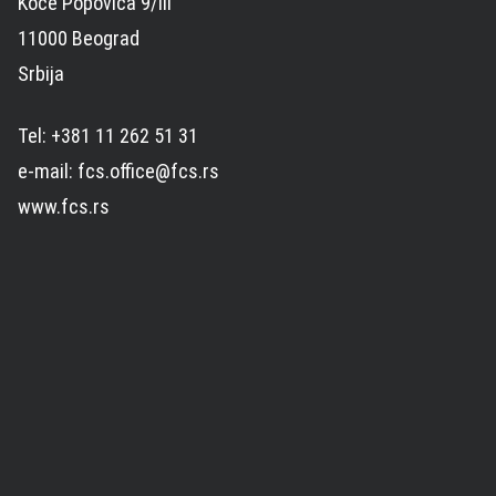
Koče Popovića 9/III
11000 Beograd
Srbija
Tel: +381 11 262 51 31
e-mail: fcs.office@fcs.rs
www.fcs.rs