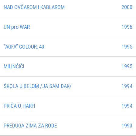
NAD OVČAROM I KABLAROM
2000
UN pro WAR
1996
“AGFA” COLOUR, 43
1995
MILINČIĆI
1995
ŠKOLA U BELOM /JA SAM ÐAK/
1994
PRIČA O HARFI
1994
PREDUGA ZIMA ZA RODE
1993