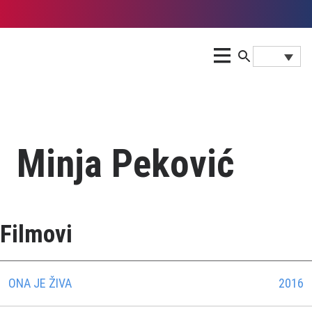
Minja Peković
Filmovi
ONA JE ŽIVA
2016