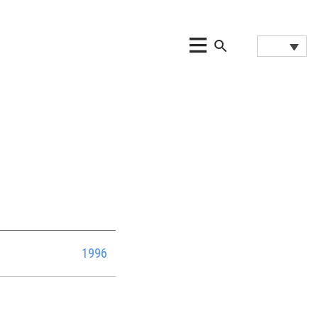
ć
1996