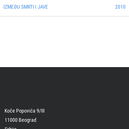
IZMEĐU SMRTI I JAVE
2010
Koče Popovića 9/III
11000 Beograd