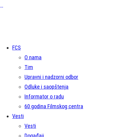
FCS
O nama
Tim
Upravni i nadzorni odbor
Odluke i saopštenja
Informator o radu
60 godina Filmskog centra
Vesti
Vesti
Događaji