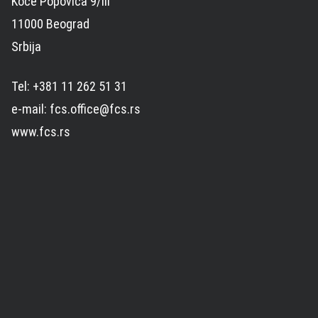
Koče Popovića 9/III
11000 Beograd
Srbija
Tel: +381 11 262 51 31
e-mail: fcs.office@fcs.rs
www.fcs.rs