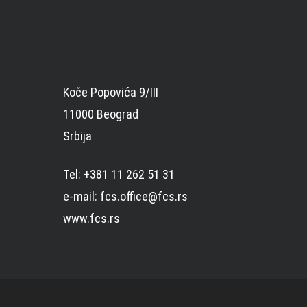
Koče Popovića 9/III
11000 Beograd
Srbija
Tel: +381 11 262 51 31
e-mail: fcs.office@fcs.rs
www.fcs.rs