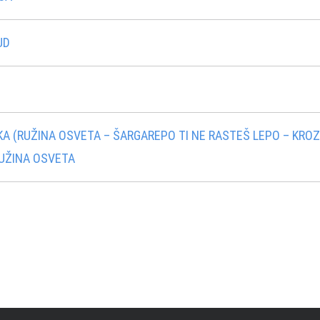
UD
KA (RUŽINA OSVETA – ŠARGAREPO TI NE RASTEŠ LEPO – KRO
RUŽINA OSVETA