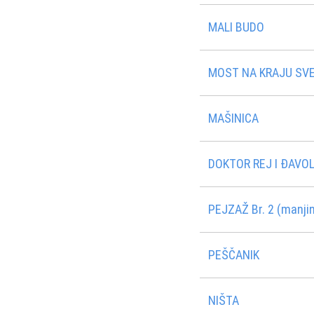
MALI BUDO
MOST NA KRAJU SVET
MAŠINICA
DOKTOR REJ I ĐAVOL
PEJZAŽ Br. 2 (manji
PEŠČANIK
NIŠTA