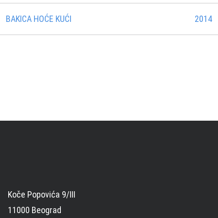
BAKICA HOĆE KUĆI
2014
Koče Popovića 9/III
11000 Beograd