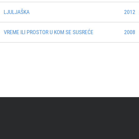
LJULJAŠKA
2012
VREME ILI PROSTOR U KOM SE SUSREĆE
2008