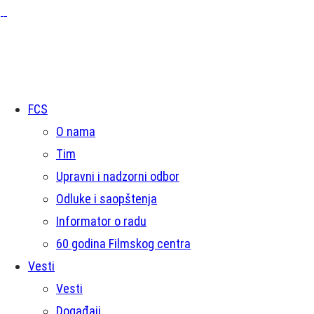
FCS
O nama
Tim
Upravni i nadzorni odbor
Odluke i saopštenja
Informator o radu
60 godina Filmskog centra
Vesti
Vesti
Događaji