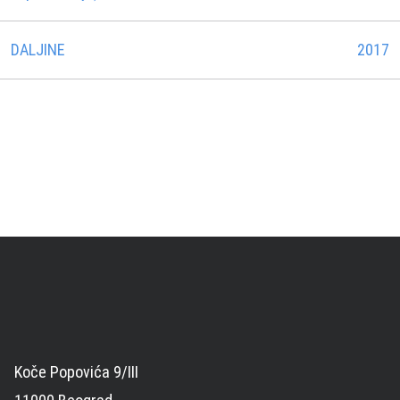
DALJINE
2017
Koče Popovića 9/III