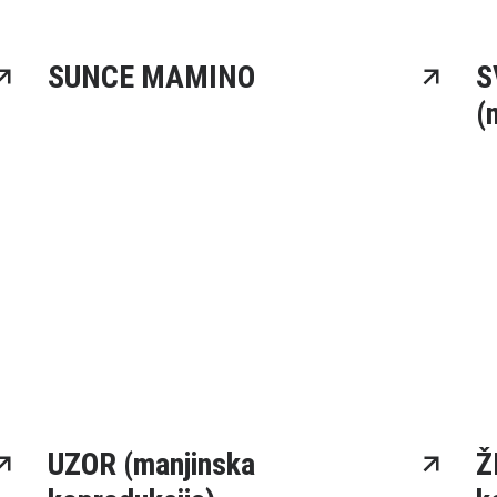
SUNCE MAMINO
S
(
UZOR (manjinska
Ž