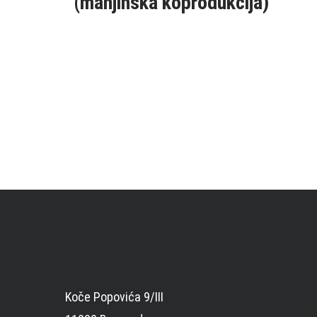
(manjinska koprodukcija)
Кретање
чланака
Koče Popovića 9/III