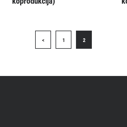
koprodukcija)
k
<
1
2