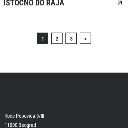
ISTOČNO DO RAJA
Кретање
1
2
3
>
чланака
Koče Popovića 9/III
11000 Beograd