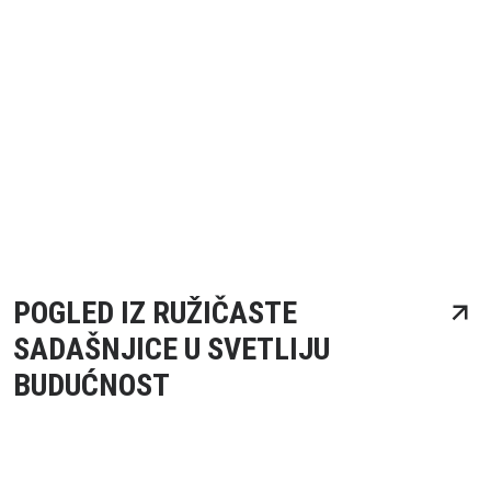
POGLED IZ RUŽIČASTE
SADAŠNJICE U SVETLIJU
BUDUĆNOST