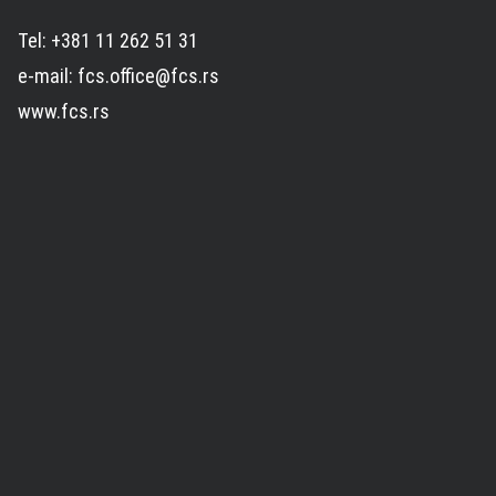
Tel: +381 11 262 51 31
e-mail: fcs.office@fcs.rs
www.fcs.rs