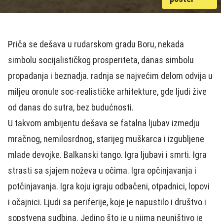
Priča se dešava u rudarskom gradu Boru, nekada
simbolu socijalističkog prosperiteta, danas simbolu
propadanja i beznadja. radnja se najvećim delom odvija u
miljeu oronule soc-realističke arhitekture, gde ljudi žive
od danas do sutra, bez budućnosti.
U takvom ambijentu dešava se fatalna ljubav izmedju
mračnog, nemilosrdnog, starijeg muškarca i izgubljene
mlade devojke. Balkanski tango. Igra ljubavi i smrti. Igra
strasti sa sjajem noževa u očima. Igra opčinjavanja i
potčinjavanja. Igra koju igraju odbačeni, otpadnici, lopovi
i očajnici. Ljudi sa periferije, koje je napustilo i društvo i
sopstvena sudbina. Jedino što je u njima neuništivo je