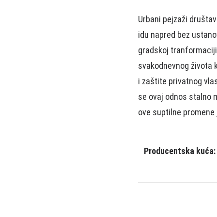
Urbаni pejzаži društаvа
idu nаpred bez ustаnov
grаdskoj trаnformаcij
svаkodnevnog životа k
i zаštite privаtnog vl
se ovаj odnos stаlno 
ove suptilne promene 
Producentska kuća: