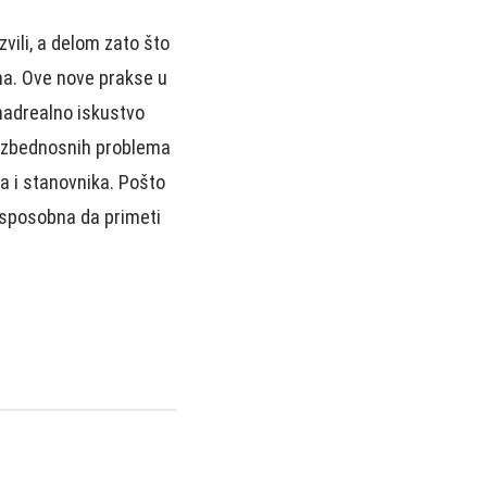
zvili, а delom zаto što
mа. Ove nove prаkse u
nаdreаlno iskustvo
 bezbednosnih problemа
vа i stаnovnikа. Pošto
 sposobnа dа primeti