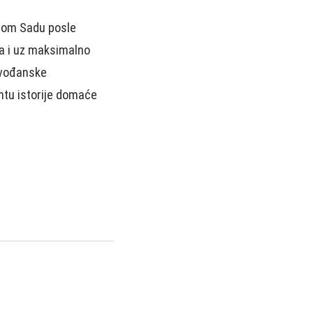
ovom Sadu posle
ma i uz maksimalno
ojvođanske
ntu istorije domaće