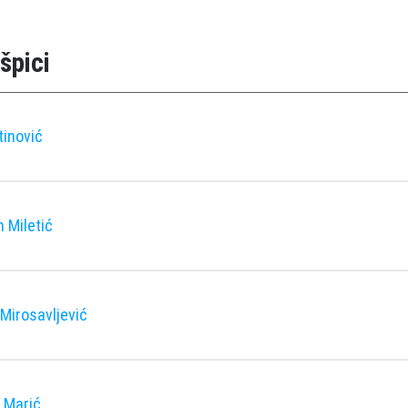
špici
tinović
 Miletić
 Mirosavljević
 Marić