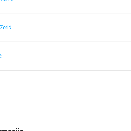
Zorić
ć