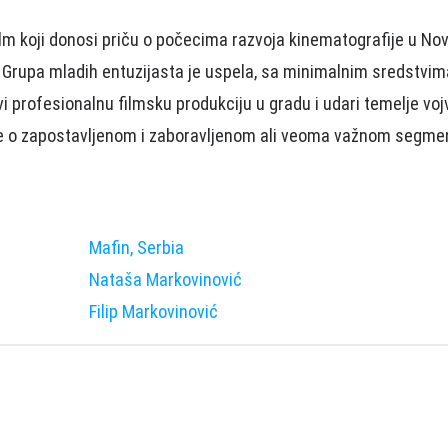
ilm koji donosi priču o počecima razvoja kinematografije u N
 Grupa mladih entuzijasta je uspela, sa minimalnim sredstvi
i profesionalnu filmsku produkciju u gradu i udari temelje v
je o zapostavljenom i zaboravljenom ali veoma važnom segme
Mafin, Serbia
Nataša Markovinović
Filip Markovinović