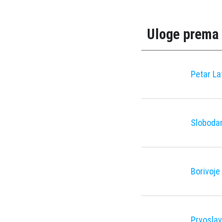
Uloge prema 
Petar La
Slobodan
Borivoje
Prvoslav