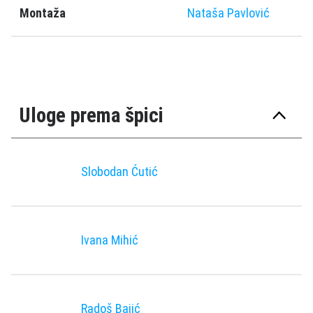
Montaža
Nataša Pavlović
Uloge prema špici
Slobodan Ćutić
Ivana Mihić
Radoš Bajić