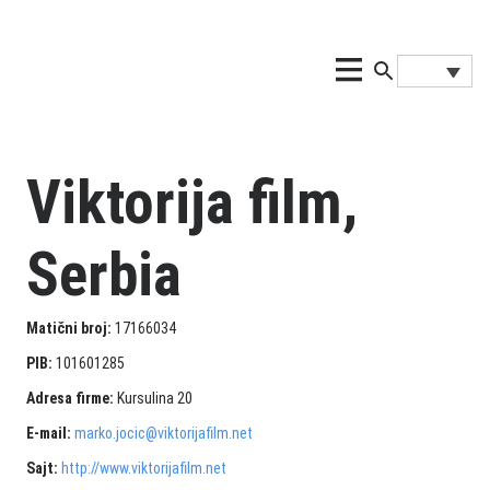
Viktorija film,
Serbia
Matični broj:
17166034
PIB:
101601285
Adresa firme:
Kursulina 20
E-mail:
marko.jocic@viktorijafilm.net
Sajt:
http://www.viktorijafilm.net